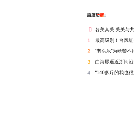


各美其美 美美与
1
最高级别！台风红
2
“老头乐”为啥禁不
3
白海豚逼近浙闽沿
4
“140多斤的我也